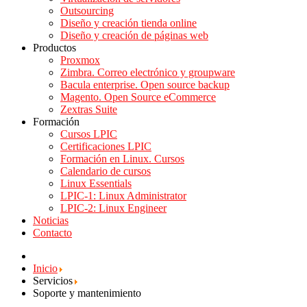
Outsourcing
Diseño y creación tienda online
Diseño y creación de páginas web
Productos
Proxmox
Zimbra. Correo electrónico y groupware
Bacula enterprise. Open source backup
Magento. Open Source eCommerce
Zextras Suite
Formación
Cursos LPIC
Certificaciones LPIC
Formación en Linux. Cursos
Calendario de cursos
Linux Essentials
LPIC-1: Linux Administrator
LPIC-2: Linux Engineer
Noticias
Contacto
Inicio
Servicios
Soporte y mantenimiento